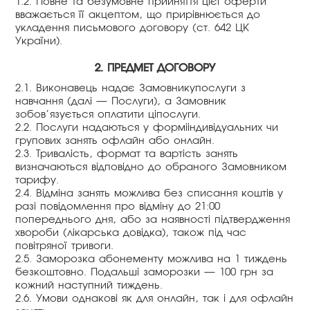
1.2. Повне та безумовне прийняття цієї оферти
вважається її акцептом, що прирівнюється до
укладення письмового договору (ст. 642 ЦК
України).
2. ПРЕДМЕТ ДОГОВОРУ
2.1. Виконавець надає Замовникупослуги з
навчання (далі — Послуги), а Замовник
зобов’язується оплатити ціпослуги.
2.2. Послуги надаються у формііндивідуальних чи
групових занять офлайн або онлайн.
2.3. Тривалість, формат та вартість занять
визначаються відповідно до обраного Замовником
тарифу.
2.4. Відміна занять можлива без списання коштів у
разі повідомлення про відміну до 21:00
попереднього дня, або за наявності підтвердження
хвороби (лікарська довідка), також під час
повітряної тривоги.
2.5. Заморозка абонементу можлива на 1 тиждень
безкоштовно. Подальші заморозки — 100 грн за
кожний наступний тиждень.
2.6. Умови однакові як для онлайн, так і для офлайн