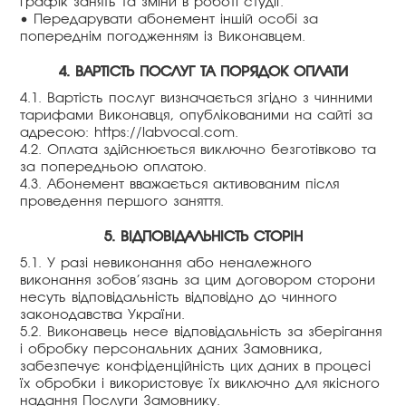
графік занять та зміни в роботі студії.
• Передарувати абонемент іншій особі за
попереднім погодженням із Виконавцем.
4. ВАРТІСТЬ ПОСЛУГ ТА ПОРЯДОК ОПЛАТИ
4.1. Вартість послуг визначається згідно з чинними
тарифами Виконавця, опублікованими на сайті за
адресою: https://labvocal.com.
4.2. Оплата здійснюється виключно безготівково та
за попередньою оплатою.
4.3. Абонемент вважається активованим після
проведення першого заняття.
5. ВІДПОВІДАЛЬНІСТЬ СТОРІН
5.1. У разі невиконання або неналежного
виконання зобов’язань за цим договором сторони
несуть відповідальність відповідно до чинного
законодавства України.
5.2. Виконавець несе відповідальність за зберігання
і обробку персональних даних Замовника,
забезпечує конфіденційність цих даних в процесі
їх обробки і використовує їх виключно для якісного
надання Послуги Замовнику.